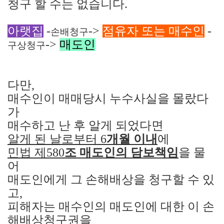
청구 할 수는 없습니다
.
아랫집
-
->
점유자 또는 매수인
-
손배청구
->
매도인
구상청구
다만
,
매수인이 매매당시 누수사실을 몰랐다
가
매수하고 난 후 알게 되었다면
알게 된 날로부터
6
개월 이내
에
민법 제
580
조 매도인의 담보책임
을 물
어
매도인에게 그 손해배상을 청구할 수 있
고
,
피해자는 매수인의 매도인에 대한 이 손
해배상청구권을