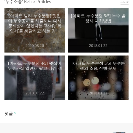
more
'누수소송' Related Articles
[아파트 빌라 누수분쟁] 윗집
[아파트 누수분쟁 5/5] 누수 발
이 누수공사를 해줄태니 다시
생시 대처방법
문제삼지 않겠다는 '각서', '확
인서'를 써달라고 하는 경우
[누수 소송, 누수 변호사]
2020.08.26
2018.01.22
[아파트 누수분쟁 4/5] 윗집이
[아파트 누수분쟁 3/5] 누수분
누수사실 알면서 팔고 나간 경
쟁의 소송 진행 문제
우
2018.01.22
2018.01.22
댓글