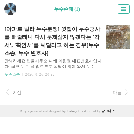
누수손해 (1)
[아파트 빌라 누수분쟁] 윗집이 누수공사
를 해줄태니 다시 문제삼지 않겠다는 '각
서', '확인서'를 써달라고 하는 경우[누수
소송, 누수 변호사]
안녕하세요 법률사무소 니케 이현권 대표변호사입니
다. 최근 누수 글 업로드로 상담이 많이 와서 누수 관
련 상담 중 빈번하게 발생하는 중요한 문제들을 간략
누수소송
2020. 8. 26. 20:22
히 다뤄야겠다고 생각하여 급하게 글을 올립니다. 각
서!, 확인서! 누수 분쟁을 하는 도중 이미 여러차례
공사를 한 적이 있거나, 윗집이 집을 팔아 새로운 매
이전
다음
수인이 등장한 경우 누수공사를 해주는 대신에 다시
문제삼지 않겠다고 하는 각서, 확인서를 써달라고 요
구하는 경우가 종종 있습니다. (생각보다 많이 본 사
Blog is powered and designed by
Tistory
/ Customized by
달고나™
례입니다) 아랫집은 각서를 써주는 경우 또 다시 누
수가 발생했을 때 그 손해배상을 청구할 수 없을 수
있다는 것을 인지하시고 각서를 써줄지 말지 결정해
야 할 것입니다. 반면에 윗집은 각서를 받아놓더라도