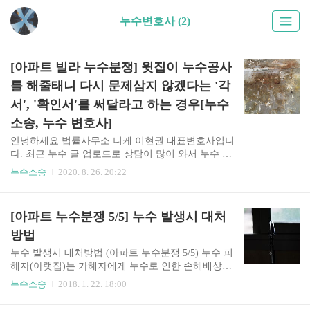
누수변호사 (2)
[아파트 빌라 누수분쟁] 윗집이 누수공사
를 해줄태니 다시 문제삼지 않겠다는 '각
서', '확인서'를 써달라고 하는 경우[누수
소송, 누수 변호사]
안녕하세요 법률사무소 니케 이현권 대표변호사입니
다. 최근 누수 글 업로드로 상담이 많이 와서 누수 관
련 상담 중 빈번하게 발생하는 중요한 문제들을 간략
누수소송
2020. 8. 26. 20:22
히 다뤄야겠다고 생각하여 급하게 글을 올립니다. 각
서!, 확인서! 누수 분쟁을 하는 도중 이미 여러차례
공사를 한 적이 있거나, 윗집이 집을 팔아 새로운 매
[아파트 누수분쟁 5/5] 누수 발생시 대처
수인이 등장한 경우 누수공사를 해주는 대신에 다시
문제삼지 않겠다고 하는 각서, 확인서를 써달라고 요
방법
구하는 경우가 종종 있습니다. (생각보다 많이 본 사
누수 발생시 대처방법 (아파트 누수분쟁 5/5) 누수 피
례입니다) 아랫집은 각서를 써주는 경우 또 다시 누
해자(아랫집)는 가해자에게 누수로 인한 손해배상을
수가 발생했을 때 그 손해배상을 청구할 수 없을 수
받기 위해 피해사진, 전화대화녹음, 전문가 소견서나
누수소송
2018. 1. 22. 18:00
있다는 것을 인지하시고 각서를 써줄지 말지 결정해
누수 진단업체의 진단보고서, 수리비 견적서, 영수증
야 할 것입니다. 반면에 윗집은 각서를 받아놓더라도
등 객관적인 증거를 최대한 확보하여야 하고, 이를