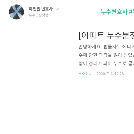
이현권 변호사
누수소송닷컴
[아파트 누수분쟁
안녕하세요. 법률사무소 니케
수에 관한 연락을 많이 받았
황이 정리가 되어 누수로 골
분쟁 시작단계 - 내용증명 가
누수소송
2020. 7. 6. 12:28
수방지공사 요청 및 손해배상
누수탐지를 하는데 동의해주
라고 한 적이 있는 경우 윗
원인으로 누수원인을 못 찾는 