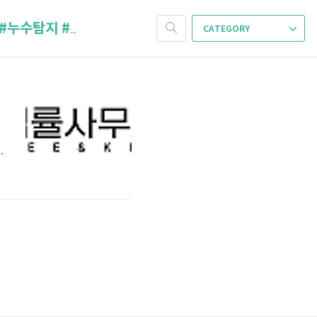
CATEGORY
누수변호사 #누수소송 #누수손해 #누수 #누수전문변호사 #누수법원 #누수탐지 #누수감정 #누수법무법인 #침수변호사 #누수곰팡이 #누수변호 #누수소장 #누수고소 #법무법인이랑 (1)