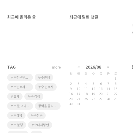
최근에 올라온 글
최근에 달린 댓글
TAG
«
2026/08
»
more
일
월
화
수
목
금
토
누수전문변호사
누수분쟁
1
2
3
4
5
6
7
8
누수변호사 #누수소송 #누수손해 #누수 #누수전문변호사 #누수법원 #누수탐지 #누수감정 #누수법무법인 #침수변호사 #누수곰팡이 #누수변호 #누수소장 #누수고소 #법무법인이랑
누수 변호사
9
10
11
12
13
14
15
16
17
18
19
20
21
22
변호사
누수 감정
23
24
25
26
27
28
29
30
31
누수 팔고 나간 경우
풍악을 울리는 변호사
누수상담
누수전문
누수 분쟁
누수대처방안