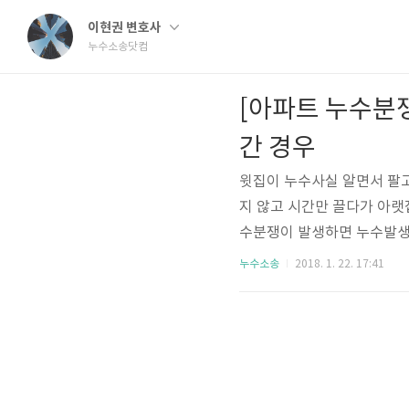
이현권 변호사
누수소송닷컴
[아파트 누수분쟁
간 경우
윗집이 누수사실 알면서 팔고
지 않고 시간만 끌다가 아랫
수분쟁이 발생하면 누수발생
이 커짐에 따라 시달림을 당
누수소송
2018. 1. 22. 17:41
로 팔고 나오시는 경우가 있
현 점유자 또는 소유자인 
할 수 있지만, 집을 팔고 빠
점유자 또는 매수인 -구상청구-