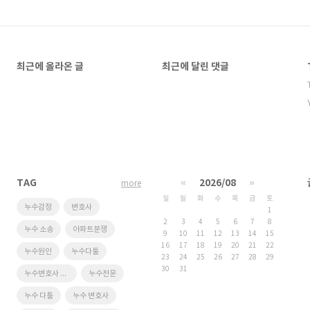
최근에 올라온 글
최근에 달린 댓글
TAG
«
2026/08
»
more
일
월
화
수
목
금
토
누수감정
변호사
1
2
3
4
5
6
7
8
누수 소송
아파트분쟁
9
10
11
12
13
14
15
16
17
18
19
20
21
22
누수원인
누수다툼
23
24
25
26
27
28
29
30
31
누수변호사 #누수소송 #누수손해 #누수 #누수전문변호사 #누수법원 #누수탐지 #누수감정 #누수법무법인 #침수변호사 #누수곰팡이 #누수변호 #누수소장 #누수고소 #법무법인이랑
누수전문
누수 다툼
누수 변호사